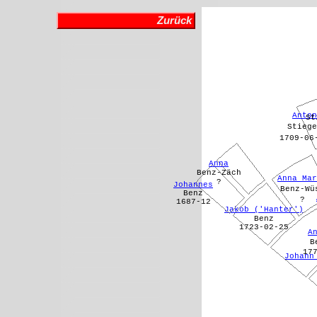
Zurück
Anton
St
Stiege
1709-06
Anna
Benz-Zäch
Anna Mar
?
Johannes
Benz-Wü
Benz
?
1687-12
Jakob ('Hanter')
Benz
1723-02-25
A
B
17
Johann