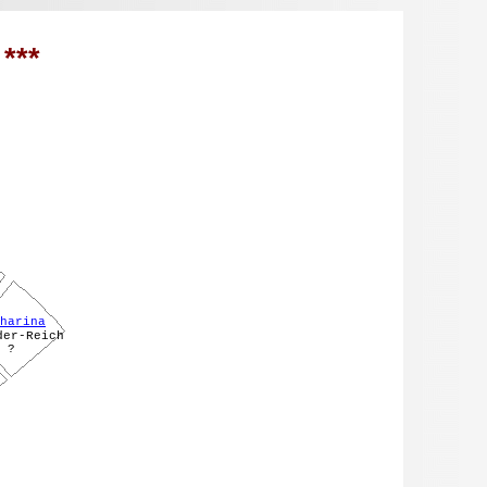
***
harina
der-Reich
?