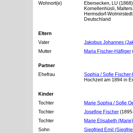
Wohnort(e)
Ebersecken, LU (1868)
Kornellenhüsli, Malters
Hermsdorf-Wolmirstedt
Deutschland
Eltern
Vater
Jakobus Johannes (Jak
Mutter
Maria Fischer-Häfliger
Partner
Ehefrau
Sophia / Sofie Fische
Hochzeit am 1894 in E
Kinder
Tochter
Marie Sophia / Sofie O
Tochter
Josefine Fischer
(1895-
Tochter
Marie Elisabeth (Marie
Sohn
Siegfried Emil (Siegfri