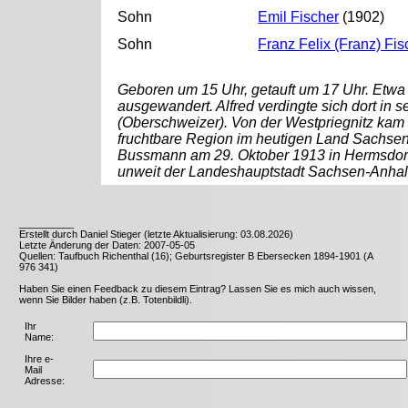
Sohn
Emil Fischer
(1902)
Sohn
Franz Felix (Franz) Fis
Geboren um 15 Uhr, getauft um 17 Uhr. Etw
ausgewandert. Alfred verdingte sich dort in 
(Oberschweizer). Von der Westpriegnitz kam 
fruchtbare Region im heutigen Land Sachsen-A
Bussmann am 29. Oktober 1913 in Hermsdorf /
unweit der Landeshauptstadt Sachsen-Anhal
__________
Erstellt durch Daniel Stieger (letzte Aktualisierung: 03.08.2026)
Letzte Änderung der Daten: 2007-05-05
Quellen: Taufbuch Richenthal (16); Geburtsregister B Ebersecken 1894-1901 (A
976 341)
Haben Sie einen Feedback zu diesem Eintrag? Lassen Sie es mich auch wissen,
wenn Sie Bilder haben (z.B. Totenbildli).
Ihr
Name:
Ihre e-
Mail
Adresse: