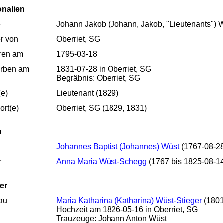
onalien
e
Johann Jakob (Johann, Jakob, "Lieutenants") 
r von
Oberriet, SG
ren am
1795-03-18
orben am
1831-07-28 in Oberriet, SG
Begräbnis: Oberriet, SG
(e)
Lieutenant (1829)
rt(e)
Oberriet, SG (1829, 1831)
n
Johannes Baptist (Johannes) Wüst
(1767-08-28
r
Anna Maria Wüst-Schegg
(1767 bis 1825-08-1
er
au
Maria Katharina (Katharina) Wüst-Stieger
(1801
Hochzeit am 1826-05-16 in Oberriet, SG
Trauzeuge: Johann Anton Wüst