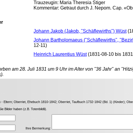
Trauzeugin: Maria Theresia Stiger
Kommentar: Getraut durch J. Nepom. Cap. «Ob 
er
Johann Jakob (Jakob, "Schäflewirths") Wüst
(1
Johann Bartholomaeus ("Schäflewirths", "Bezir
12-11)
Heinrich Laurentius Wüst
(1831-08-10 bis 1831
orben am 28. Juli 1831 um 9 Uhr im Alter von "36 Jahr" an "Hitzi
).
30) - Eltern; Oberriet, Ehebuch 1810-1842; Oberriet, Taufbuch 1732-1842 (Bd. 1) (Kinder); O
Bilder haben (z.B. Totenbildli).
Ihre Bermerkung: