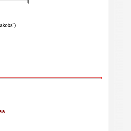
Jakobs")
**