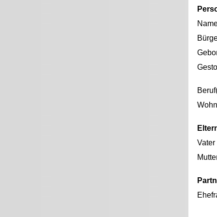
Pers
Nam
Bürge
Gebo
Gest
Beruf
Wohno
Elter
Vater
Mutte
Partn
Ehefr