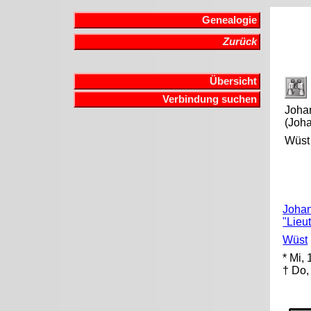
Genealogie
Zurück
Übersicht
Verbindung suchen
Joha
(Joh
Wüst
Johan
"Lieu
Wüst
* Mi,
† Do,