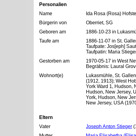
Personalien
Name
Ida Rosa (Rosa) Hofste
Bürgerin von
Oberriet, SG
Geboren am
1886-10-23 in Lukasmüh
Taufe am
1886-11-07 in St. Gall
Taufpate: Jos[eph] Saut
Taufpatin: Maria Stieger
Gestorben am
1970-05-17 in West N
Begräbnis: Laural Gro
Wohnort(e)
Lukasmühle, St. Galle
(1912, 1913); West Ho
York Ward 1, Hudson, 
Hudson, New Jersey, US
York, Hudson, New Jer
New Jersey, USA (197
Eltern
Vater
Joseph Anton Stieger
(
Mutter
Maria Elisabetha (Elis