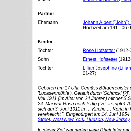
Partner
Ehemann
Johann Albert ("John") 
Hochzeit am 1911-06-0
Kinder
Tochter
Rose Hofstetter
(1912-0
Sohn
Ernest Hofstetter
(1913-
Tochter
Lilian Josephine (Lilia
01-27)
Geboren um 17 Uhr. Gemäss Bürgerregister 
'Lucasenmühle'). Getauft durch 'Schmcki [?]'.
Mai 1911 (im Alter von 24 Jahren) mit der S.
24. Mai war Rosa noch ledig ("S" = single).
sich am 3. Juni 1911 in … Kirche … Kerja in
verehelicht.". Eingebürgert am 14. Juni 19
Street, West New York, Hudson, New Jersey
.
In dieser Zeit wanderten viele Rheintaler n