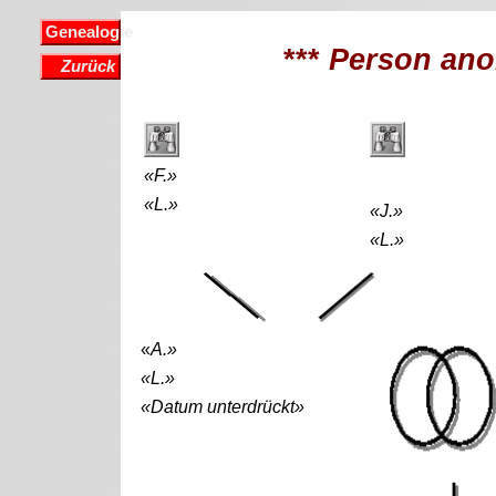
Genealogie
***
Person ano
Zurück
«F.»
«L.»
«J.»
«L.»
«
A.»
«L.»
«Datum unterdrückt»