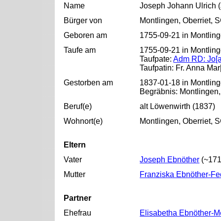
Name
Joseph Johann Ulrich 
Bürger von
Montlingen, Oberriet, 
Geboren am
1755-09-21 in Montling
Taufe am
1755-09-21 in Montling
Taufpate:
Adm RD: Jo[a
Taufpatin: Fr. Anna Mar
Gestorben am
1837-01-18 in Montling
Begräbnis: Montlingen,
Beruf(e)
alt Löwenwirth (1837)
Wohnort(e)
Montlingen, Oberriet, 
Eltern
Vater
Joseph Ebnöther
(~171
Mutter
Franziska Ebnöther-Fe
Partner
Ehefrau
Elisabetha Ebnöther-M