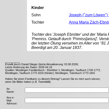
Kinder
Sohn
Joseph ("zum Löwen")
Tochter
Anna Maria Zäch-Ebnö
Tochter des 'Joseph Ebnöter' und der 'Maria 
'Premiss. Getauft durch 'Primiss[arius]'. Ver
der letzten Ölung versehen im Alter von "81 
Beerdigt am 20. Januar 1837.
__________
Erstellt durch Daniel Stieger (letzte Aktualisierung: 03.08.2026)
Letzte Änderung der Daten: 2026-04-16
Quellen: Montlingen Familienbuch - Ebnöther 1; Montlingen, Taufbuch 1730-1773;
Montlingen, Taufbuch 1773-1819 (Kinder); Montlingen, Totenbuch 1773-1841
Haben Sie einen Feedback zu diesem Eintrag? Lassen Sie es mich auch wissen,
wenn Sie Bilder haben (z.B. Totenbildli).
Ihr
Name:
Ihre e-
Mail
Adresse: