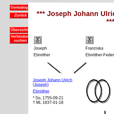
Genealogie
*** Joseph Johann Ulr
Zurück
**
Übersicht
Verbindung
suchen
Joseph
Franziska
Ebnöther
Ebnöther-Feder
Joseph Johann Ulrich
(Joseph)
Ebnöther
* So, 1755-09-21
† Mi, 1837-01-18