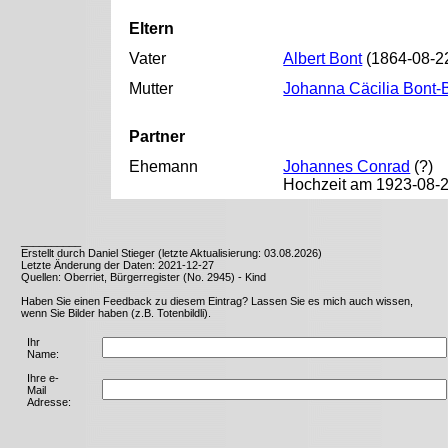
Eltern
Vater
Albert Bont
(1864-08-22
Mutter
Johanna Cäcilia Bont
Partner
Ehemann
Johannes Conrad
(?)
Hochzeit am 1923-08-2
__________
Erstellt durch Daniel Stieger (letzte Aktualisierung: 03.08.2026)
Letzte Änderung der Daten: 2021-12-27
Quellen: Oberriet, Bürgerregister (No. 2945) - Kind
Haben Sie einen Feedback zu diesem Eintrag? Lassen Sie es mich auch wissen,
wenn Sie Bilder haben (z.B. Totenbildli).
Ihr
Name:
Ihre e-
Mail
Adresse: