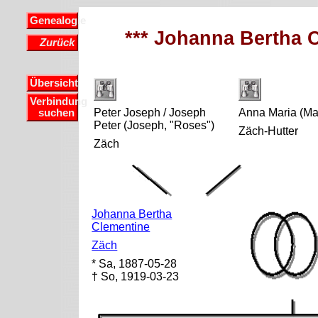
Genealogie
*** Johanna Bertha 
Zurück
Übersicht
Verbindung
Peter Joseph / Joseph
Anna Maria (Ma
suchen
Peter (Joseph, "Roses")
Zäch-Hutter
Zäch
Johanna Bertha
Clementine
Zäch
* Sa, 1887-05-28
† So, 1919-03-23