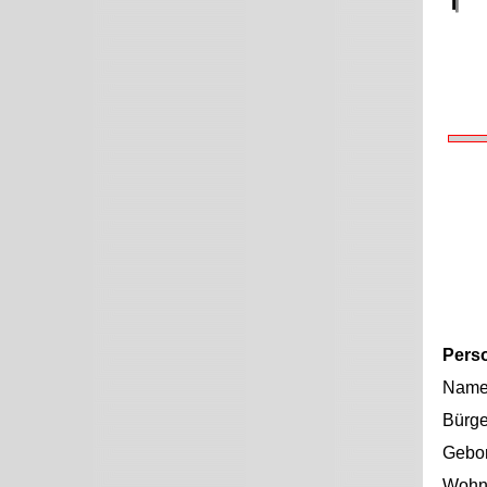
Pers
Nam
Bürge
Gebo
Wohno