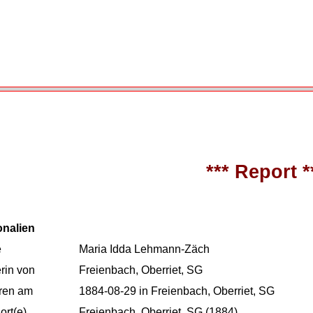
*** Report *
onalien
e
Maria Idda Lehmann-Zäch
rin von
Freienbach, Oberriet, SG
ren am
1884-08-29 in Freienbach, Oberriet, SG
rt(e)
Freienbach, Oberriet, SG (1884)