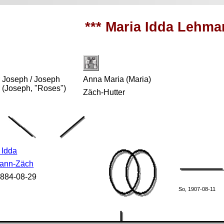
*** Maria Idda Lehma
 Joseph / Joseph
Anna Maria (Maria)
 (Joseph, "Roses")
Zäch-Hutter
 Idda
ann-Zäch
 1884-08-29
So, 1907-08-11