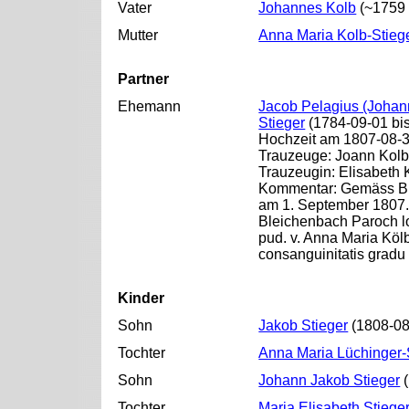
Vater
Johannes Kolb
(~1759 
Mutter
Anna Maria Kolb-Stieg
Partner
Ehemann
Jacob Pelagius (Johann
Stieger
(1784-09-01 bi
Hochzeit am 1807-08-31
Trauzeuge: Joann Kolb (
Trauzeugin: Elisabeth 
Kommentar: Gemäss Bürg
am 1. September 1807. 
Bleichenbach Paroch loc
pud. v. Anna Maria Kölb
consanguinitatis gradu 
Kinder
Sohn
Jakob Stieger
(1808-08
Tochter
Anna Maria Lüchinger-
Sohn
Johann Jakob Stieger
(
Tochter
Maria Elisabeth Stiege