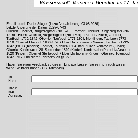
Wassersucht". Versehen. Beerdigt am 17. Jan
__________
Erstellt durch Daniel Stieger (letzte Aktualisierung: 03.08.2026)
Letzte Änderung der Daten: 2025-07-03
Quellen: Oberriet, Bürgerregister (No. 620) - Partner; Oberriet, Bürgerregister (No.
1215) - Eltern; Oberriet, Bürgerregister (No. 1809) - Partner / Eltern; Oberriet,
Taufbuch 1732-1842; Oberriet, Taufbuch 1773-1808; Montlingen, Taufbuch 1773-
1819; Oberriet Ehebuch 1806-1820 / Liber Matrimonialis; Oberriet, Taufbuch 1732-
1842 (Bd. 1) (Kinder); Oberriet, Taufbuch 1804-1821 / Liber Renatorum (Kinder);
Oberriet Konfirmation 28. September 1819 (Kinder); Konfirmation Parochia Altstetten
1820 (Kinder); Oberriet Sterbebuch / Liber Mortuorum (Kinder); Oberriet, Totenbuch
1842-1912; Oberrieter Jahrzeitbuch (p. 278)
Haben Sie einen Feedback zu diesem Eintrag? Lassen Sie es mich auch wissen,
wenn Sie Bilder haben (z.B. Totenbildli).
Ihr
Name:
Ihre e-
Mail
Adresse: