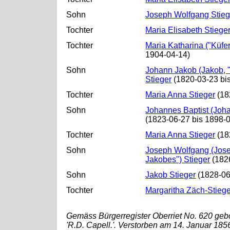
Sohn
Joseph Wolfgang Stieg
Tochter
Maria Elisabeth Stiege
Tochter
Maria Katharina ("Küfer
1904-04-14)
Sohn
Johann Jakob (Jakob, "
Stieger
(1820-03-23 bi
Tochter
Maria Anna Stieger
(18
Sohn
Johannes Baptist (Joha
(1823-06-27 bis 1898-
Tochter
Maria Anna Stieger
(18
Sohn
Joseph Wolfgang (Josep
Jakobes") Stieger
(1826
Sohn
Jakob Stieger
(1828-06
Tochter
Margaritha Zäch-Stiege
Gemäss Bürgerregister Oberriet No. 620 gebo
'R.D. Capell.'. Verstorben am 14. Januar 18