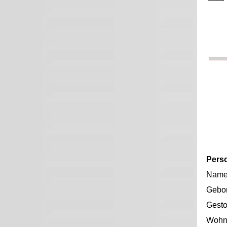
Pers
Nam
Gebo
Gest
Wohno