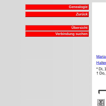
Genealogie
Zurück
Übersicht
Verbindung suchen
Maria
Halt
* Di,
† Do,