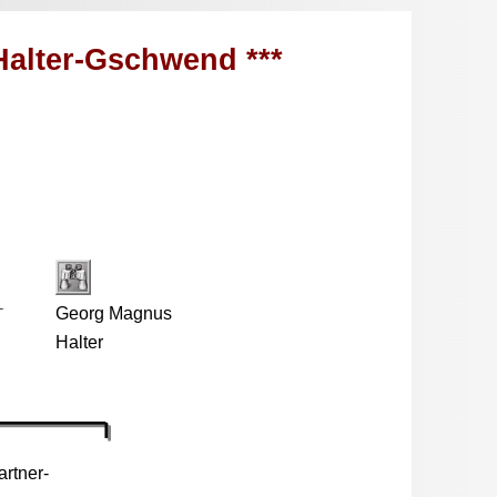
Halter-Gschwend ***
Georg Magnus
Halter
rtner-