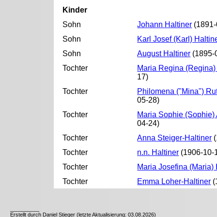
Kinder
Sohn
Johann Haltiner
(1891-
Sohn
Karl Josef (Karl) Haltin
Sohn
August Haltiner
(1895-0
Tochter
Maria Regina (Regina)
17)
Tochter
Philomena ("Mina") Rut
05-28)
Tochter
Maria Sophie (Sophie)
04-24)
Tochter
Anna Steiger-Haltiner
(
Tochter
n.n. Haltiner
(1906-10-1
Tochter
Maria Josefina (Maria) 
Tochter
Emma Loher-Haltiner
(
__________
Erstellt durch Daniel Stieger (letzte Aktualisierung: 03.08.2026)