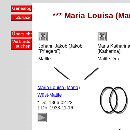
Genealogie
*** Maria Louisa (Mar
Zurück
Übersicht
Verbindung
Johann Jakob (Jakob,
Maria Katharin
suchen
"Pflegers")
(Katharina)
Mattle
Mattle-Dux
Maria Louisa (Maria)
Wüst-Mattle
* Do, 1866-02-22
† Do, 1933-11-16