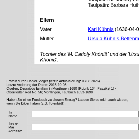
Taufpatin: Barbara Hu
Eltern
Vater
Karl Kühnis
(1636-04-0
Mutter
Ursula Kühnis-Betten
Tochter des 'M. Carloly Khöniß' und der 'Urs
Khöniß'.
__________
Erstellt durch Daniel Stieger (letzte Aktualisierung: 03.08.2026)
Letzte Änderung der Daten: 2015-10-03
Quellen: Descriptio familiam in Montlingen 1680 (Rubrik 134, Faszikel 1) -
Oberriedter Rod No. 56; Montlingen, Taufbuch 1653-1698
Haben Sie einen Feedback zu diesem Eintrag? Lassen Sie es mich auch wissen,
wenn Sie Bilder haben (z.B. Totenbildli).
Ihr
Name:
Ihre e-
Mail
Adresse: