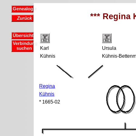
Genealogie
*** Regina 
Zurück
Übersicht
Verbindung
Karl
Ursula
suchen
Kühnis
Kühnis-Betten
Regina
Kühnis
* 1665-02