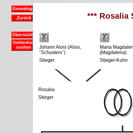
Genealogie
*** Rosalia 
Zurück
Übersicht
Verbindung
Johann Alois (Alois,
Maria Magdale
suchen
"Schusters")
(Magdalena)
Stieger
Stieger-Kuhn
Rosalia
Stieger