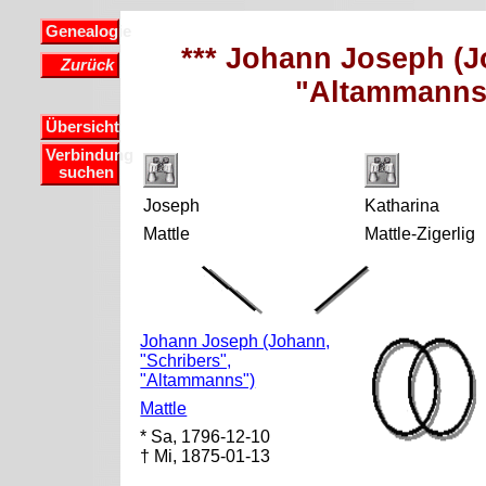
Genealogie
*** Johann Joseph (J
Zurück
"Altammanns"
Übersicht
Verbindung
suchen
Joseph
Katharina
Mattle
Mattle-Zigerlig
Johann Joseph (Johann,
"Schribers",
"Altammanns")
Mattle
* Sa, 1796-12-10
† Mi, 1875-01-13