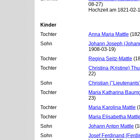
08-27)
Hochzeit am 1821-02-
Kinder
Tochter
Anna Maria Mattle
(182
Sohn
Johann Joseph (Johann,
1908-03-19)
Tochter
Regina Seitz-Mattle
(18
Tochter
Christina (Kristine) Th
22)
Sohn
Christian ("Lieutenants
Tochter
Maria Katharina Baumg
23)
Tochter
Maria Karolina Mattle
(
Tochter
Maria Elisabetha Mattl
Sohn
Johann Anton Mattle
(1
Sohn
Josef Ferdinand (Ferdi