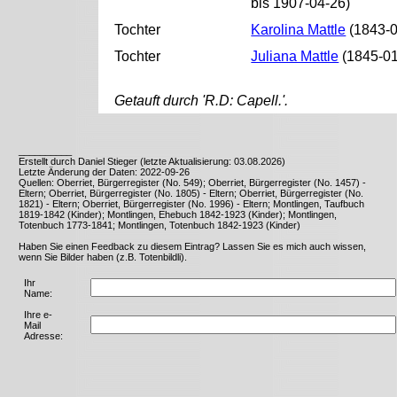
bis 1907-04-26)
Tochter
Karolina Mattle
(1843-0
Tochter
Juliana Mattle
(1845-01
Getauft durch 'R.D: Capell.'.
__________
Erstellt durch Daniel Stieger (letzte Aktualisierung: 03.08.2026)
Letzte Änderung der Daten: 2022-09-26
Quellen: Oberriet, Bürgerregister (No. 549); Oberriet, Bürgerregister (No. 1457) -
Eltern; Oberriet, Bürgerregister (No. 1805) - Eltern; Oberriet, Bürgerregister (No.
1821) - Eltern; Oberriet, Bürgerregister (No. 1996) - Eltern; Montlingen, Taufbuch
1819-1842 (Kinder); Montlingen, Ehebuch 1842-1923 (Kinder); Montlingen,
Totenbuch 1773-1841; Montlingen, Totenbuch 1842-1923 (Kinder)
Haben Sie einen Feedback zu diesem Eintrag? Lassen Sie es mich auch wissen,
wenn Sie Bilder haben (z.B. Totenbildli).
Ihr
Name:
Ihre e-
Mail
Adresse: