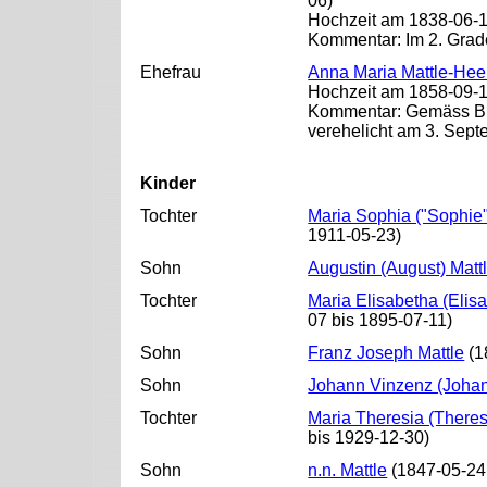
06)
Hochzeit am 1838-06-18
Kommentar: Im 2. Grad
Ehefrau
Anna Maria Mattle-He
Hochzeit am 1858-09-13
Kommentar: Gemäss Bür
verehelicht am 3. Sept
Kinder
Tochter
Maria Sophia ("Sophie",
1911-05-23)
Sohn
Augustin (August) Matt
Tochter
Maria Elisabetha (Elisa
07 bis 1895-07-11)
Sohn
Franz Joseph Mattle
(1
Sohn
Johann Vinzenz (Johan
Tochter
Maria Theresia (Theres
bis 1929-12-30)
Sohn
n.n. Mattle
(1847-05-24