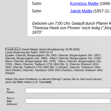
Sohn
Kornelius Mattle
(1848-
Sohn
Jakob Mattle
(1857-11-
Geboren um 7:00 Uhr. Getauft durch Pfarrer 
'Theresia Heeb von Plonen' noch ledig ("Jüng
1870".
__________
Erstellt durch Daniel Stieger (letzte Aktualisierung: 03.08.2026)
Letzte Änderung der Daten: 2025-01-27
Quellen: Oberriet, Bürgerregister (No. 563); Oberriet, Bürgerregister (No. 1057);
Oberriet, Bürgerregister (No. 1883) - Eltern; Oberriet, Bürgerregister (No. 2106) -
Eltern; Oberriet, Bürgerregister (No. 2375) - Eltern; Oberriet, Bürgerregister (No.
2793) - Eltern; Oberriet, Taufbuch 1732-1842 (Bd. 1); Oberriet, Ehebuch 1810-
1842; Oberriet, Taufbuch 1732-1842 (Bd. 1) (Kinder); Oberriet, Totenbuch 1842-
1912 (Kinder); Oberriet, Totenbuch 1842-1912 (Partner); Oberriet, Ehebuch 1842
(Kinder)
Haben Sie einen Feedback zu diesem Eintrag? Lassen Sie es mich auch wissen,
wenn Sie Bilder haben (z.B. Totenbildli).
Ihr
Name:
Ihre e-
Mail
Adresse: