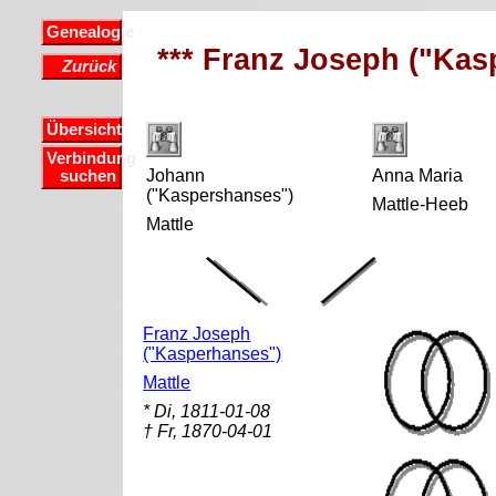
Genealogie
*** Franz Joseph ("Kasp
Zurück
Übersicht
Verbindung
Johann
Anna Maria
suchen
("Kaspershanses")
Mattle-Heeb
Mattle
Franz Joseph
("Kasperhanses")
Mattle
* Di, 1811-01-08
† Fr, 1870-04-01