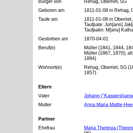
Bürger von
Rehag, Oberriet, SG
Geboren am
1811-01-08 in Rehag, O
Taufe am
1811-01-08 in Oberriet
Taufpate: Joh[ann] Jak
Taufpatin: M[aria] Kath
Gestorben am
1870-04-01
Beruf(e)
Müller (1841, 1844, 18
Müller (1867, 1870); al
1894)
Wohnort(e)
Rehag, Oberriet, SG (1
1857)
Eltern
Vater
Johann ("Kaspershanse
Mutter
Anna Maria Mattle-He
Partner
Ehefrau
Maria Theresia (There