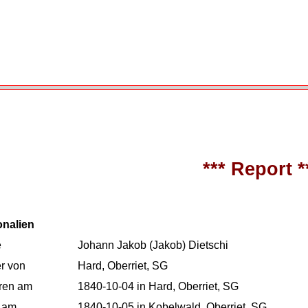
*** Report *
onalien
e
Johann Jakob (Jakob) Dietschi
r von
Hard, Oberriet, SG
ren am
1840-10-04 in Hard, Oberriet, SG
 am
1840-10-05 in Kobelwald, Oberriet, SG