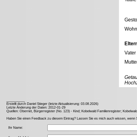
Gest
Wohno
Elter
Vater
Mutte
Getau
Hochz
__________
Erstellt durch Daniel Stieger (letzte Aktualisierung: 03.08.2026)
Letzte Änderung der Daten: 2012-01-29
Quellen: Oberriet, Bürgerregister (No. 123) - Kind; Kobelwald Familienregister; Kobelw
Haben Sie einen Feedback zu diesem Eintrag? Lassen Sie es mich auch wissen, wenn Sie 
Ihr Name: