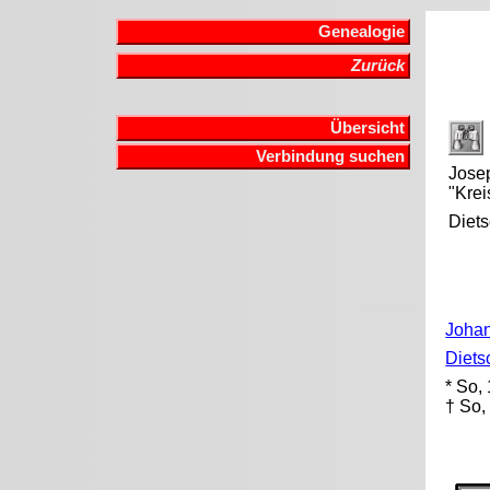
Genealogie
Zurück
Übersicht
Verbindung suchen
Jose
"Krei
Diets
Johan
Diets
* So,
† So,