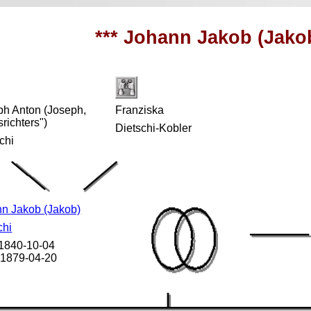
*** Johann Jakob (Jakob
ph Anton (Joseph,
Franziska
srichters")
Dietschi-Kobler
chi
n Jakob (Jakob)
chi
 1840-10-04
 1879-04-20