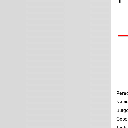
Pers
Nam
Bürge
Gebo
Taufe