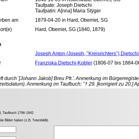
Taufpate: Joseph Dietschi
Taufpatin: A[nna] Maria Stÿger
orben am
1879-04-20 in Hard, Oberriet, SG
rt(e)
Hard, Oberriet, SG (1840, 1879)
n
Joseph Anton (Joseph, "Kreisrichters") Dietschi
r
Franziska Dietschi-Kobler
(1806-07 bis 1884-0
ft durch '[Johann Jakob] Breu Pfr.'. Anmerkung im Bürgerregister
eitsdatum). Anmerkung im Taufbuch: "† 29. [korrigiert zu 20.] Apr
ald, Taufbuch 1796-1842
Bilder haben (z.B. Totenbildli).