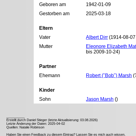
Geboren am
1942-01-09
Gestorben am
2025-03-18
Eltern
Vater
Albert Dirr
(1914-08-07 
Mutter
Eleonore Elizabeth Mat
bis 2009-10-24)
Partner
Ehemann
Robert ("Bob") Marsh
(
Kinder
Sohn
Jason Marsh
()
__________
Erstellt durch Daniel Stieger (letzte Aktualisierung: 03.08.2026)
Letzte Änderung der Daten: 2025-04-02
Quellen: Natalie Robinson
Haben Sie einen Feedback zu diesem Eintrag? Lassen Sie es mich auch wissen,