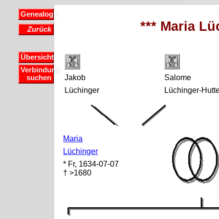
Genealogie
*** Maria Lü
Zurück
Übersicht
Verbindung
Jakob
Salome
suchen
Lüchinger
Lüchinger-Hutte
Maria
Lüchinger
* Fr, 1634-07-07
† >1680