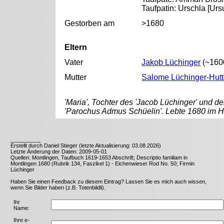
Taufpatin: Urschla [Urs
Gestorben am
>1680
Eltern
Vater
Jakob Lüchinger
(~1600
Mutter
Salome Lüchinger-Hutt
'Maria', Tochter des 'Jacob Lüchinger' und de
'Parochus Admus Schüelin'. Lebte 1680 im H
__________
Erstellt durch Daniel Stieger (letzte Aktualisierung: 03.08.2026)
Letzte Änderung der Daten: 2009-05-01
Quellen: Montlingen, Taufbuch 1619-1653 Abschrift; Descriptio familiam in
Montlingen 1680 (Rubrik 134, Faszikel 1) - Eichenwieser Rod No. 50; Firmin
Lüchinger
Haben Sie einen Feedback zu diesem Eintrag? Lassen Sie es mich auch wissen,
wenn Sie Bilder haben (z.B. Totenbildli).
Ihr
Name:
Ihre e-