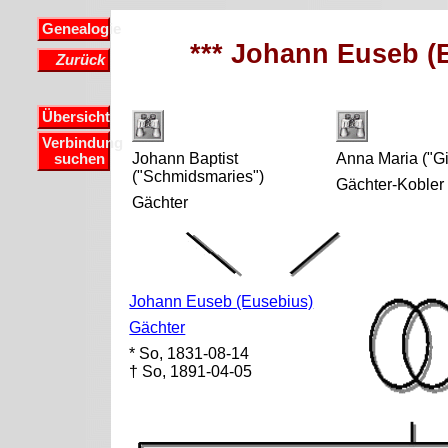
Genealogie
*** Johann Euseb (E
Zurück
Übersicht
Verbindung
Johann Baptist
Anna Maria ("Gi
suchen
("Schmidsmaries")
Gächter-Kobler
Gächter
Johann Euseb (Eusebius)
Gächter
* So, 1831-08-14
† So, 1891-04-05