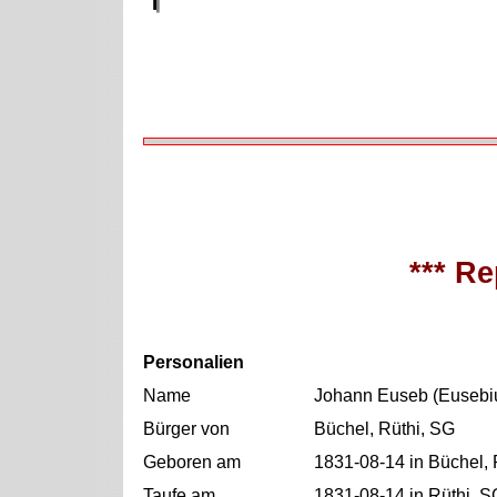
*** Re
Personalien
Name
Johann Euseb (Eusebi
Bürger von
Büchel, Rüthi, SG
Geboren am
1831-08-14 in Büchel, 
Taufe am
1831-08-14 in Rüthi, S