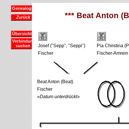
Genealogie
*** Beat Anton (B
Zurück
Übersicht
Verbindung
Josef ("Sepp", "Seppi")
Pia Christina (P
suchen
Fischer
Fischer-Amrein
Beat Anton (Beat)
Fischer
«Datum unterdrückt»