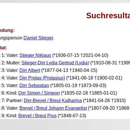
Suchresult
ndung:
angsperson
Daniel Stieger
.
tat:
t 1: Vater:
Stieger Niklaus
(*1936-07-15 †2021-04-10)
t 2: Mutter:
Stieger-Dirr Lydia Gertrud (Lydia)
(*1910-08-31 †199
t 3: Vater:
Dirr Albert
(*1877-04-13 †1940-04-15)
t 4: Vater:
Dirr Protas (Protasius)
(*1841-06-18 †1900-02-01)
t 5: Vater:
Dirr Sebastian
(*1805-01-19 †1873-09-03)
t 6: Kind:
Dirr Simon / Simeon
(*1835-02-18 †1865-01-01)
t 7: Partner:
Dirr-Breyel / Breul Katharina
(*1841-04-26 †1910)
t 8: Vater:
Breyel / Breul Johann Evangelist
(*1807-09-20 †1868
t 9: Kind:
Breyel / Breul Pius
(*1848-07-13)