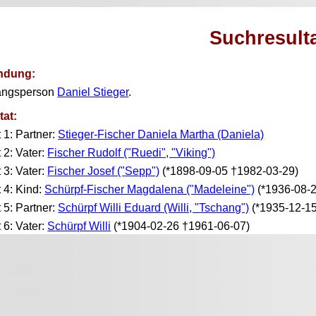
Suchresult
ndung:
angsperson
Daniel Stieger
.
tat:
t 1: Partner:
Stieger-Fischer Daniela Martha (Daniela)
t 2: Vater:
Fischer Rudolf ("Ruedi", "Viking")
t 3: Vater:
Fischer Josef ("Sepp")
(*1898-09-05 †1982-03-29)
t 4: Kind:
Schürpf-Fischer Magdalena ("Madeleine")
(*1936-08-
t 5: Partner:
Schürpf Willi Eduard (Willi, "Tschang")
(*1935-12-15
t 6: Vater:
Schürpf Willi
(*1904-02-26 †1961-06-07)