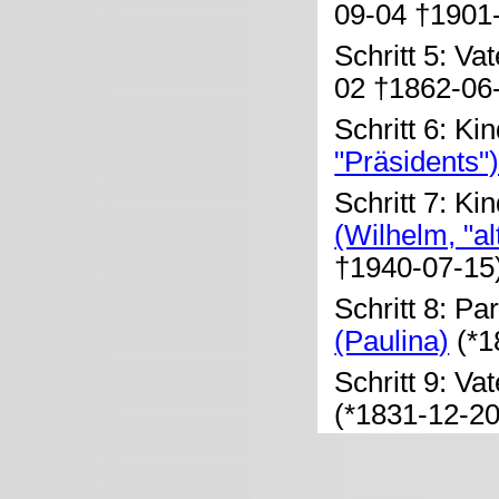
09-04 †1901-
Schritt 5: Va
02 †1862-06
Schritt 6: Ki
"Präsidents"
Schritt 7: Ki
(Wilhelm, "a
†1940-07-15
Schritt 8: Pa
(Paulina)
(*1
Schritt 9: Va
(*1831-12-2