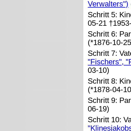
Verwalters")
Schritt 5: Ki
05-21 †1953
Schritt 6: Pa
(*1876-10-2
Schritt 7: Va
"Fischers", 
03-10)
Schritt 8: Ki
(*1878-04-1
Schritt 9: Pa
06-19)
Schritt 10: V
"Klinesjakob