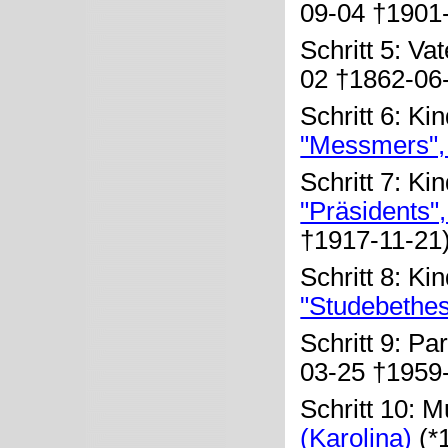
09-04 †1901-
Schritt 5: Va
02 †1862-06
Schritt 6: Ki
"Messmers", 
Schritt 7: Ki
"Präsidents",
†1917-11-21
Schritt 8: Ki
"Studebethes
Schritt 9: Pa
03-25 †1959
Schritt 10: M
(Karolina)
(*