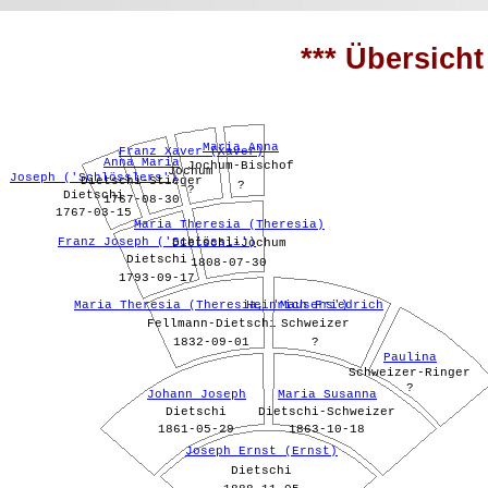
*** Übersicht 
Maria Anna
Franz Xaver (Xaver)
Anna Maria
Jochum-Bischof
Jochum
Joseph ('Schlösslers')
Dietschi-Stieger
?
?
Dietschi
1767-08-30
1767-03-15
Maria Theresia (Theresia)
Franz Joseph ('Schlössli')
Dietschi-Jochum
Dietschi
1808-07-30
1793-09-17
Maria Theresia (Theresia, 'Mausers')
Heinrich Friedrich
Fellmann-Dietschi
Schweizer
1832-09-01
?
Paulina
Schweizer-Ringer
?
Johann Joseph
Maria Susanna
Dietschi
Dietschi-Schweizer
1861-05-29
1863-10-18
Joseph Ernst (Ernst)
Dietschi