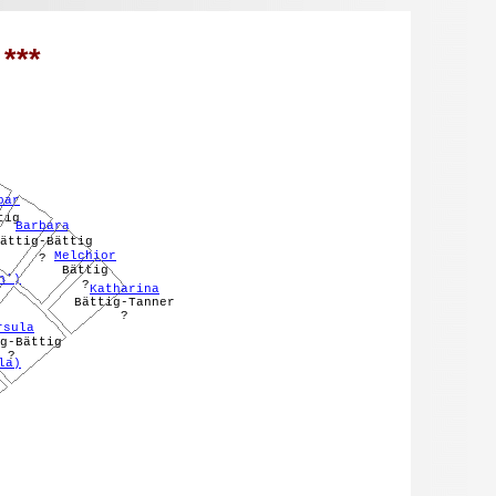
***
par
tig
Barbara
?
ättig-Bättig
Melchior
?
Bättig
h')
?
Katharina
Bättig-Tanner
?
rsula
g-Bättig
?
la)