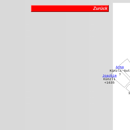
Zurück
Anna
Künzli-Gut
?
Joachim
Künzli
<1635