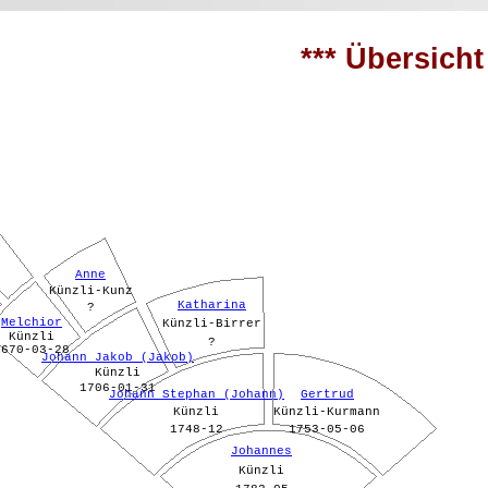
*** Übersicht 
Anne
Künzli-Kunz
Katharina
?
Melchior
Künzli-Birrer
Künzli
?
1670-03-28
Johann Jakob (Jakob)
Künzli
1706-01-31
Johann Stephan (Johann)
Gertrud
Künzli
Künzli-Kurmann
1748-12
1753-05-06
Johannes
Künzli