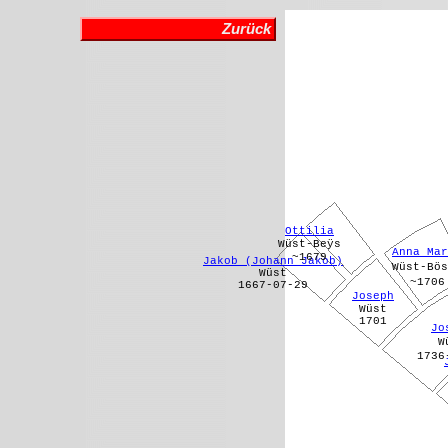
Zurück
Ottilia
Wüst-Beÿs
Anna Mar
~1679
Jakob (Johann Jakob)
Wüst-Bös
Wüst
~1706
1667-07-29
Joseph
Wüst
1701
Jo
W
1736