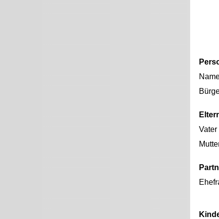
Pers
Nam
Bürge
Elter
Vater
Mutte
Partn
Ehefr
Kind