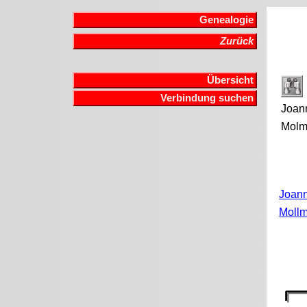
Genealogie
Zurück
Übersicht
Verbindung suchen
Joan
Mol
Joan
Moll