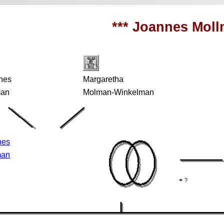
*** Joannes Moll
nes
Margaretha
man
Molman-Winkelman
nes
man
⚭ ?