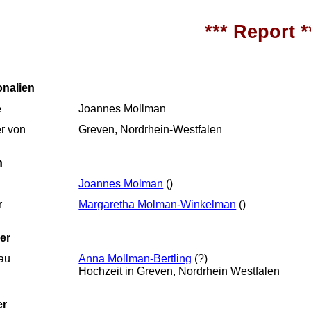
*** Report *
onalien
e
Joannes Mollman
r von
Greven, Nordrhein-Westfalen
n
Joannes Molman
()
r
Margaretha Molman-Winkelman
()
er
au
Anna Mollman-Bertling
(?)
Hochzeit in Greven, Nordrhein Westfalen
er