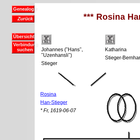
Genealogie
*** Rosina Han
Zurück
Übersicht
Verbindung
Johannes ("Hans",
Katharina
suchen
"Uzenhansli")
Stieger-Bernhar
Stieger
Rosina
Han-Stieger
* Fr, 1619-06-07