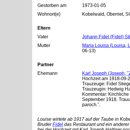
Gestorben am
1973-01-05
Wohnort(e)
Kobelwald, Oberriet, S
Eltern
Vater
Johann Fidel (Fidel) St
Mutter
Maria Louisa (Louisa, 
06-13)
Partner
Ehemann
Karl Joseph (Joseph, 
Hochzeit am 1918-09-28
Trauzeuge: Fidel Stieg
Trauzeugin: Hedwig Ha
Kommentar: Kirchliche
September 1918. Trauung
paroch.".
Louise wirtete ab 1917 auf der Taube in Kob
Bruder
Fidel
das Restaurant und ein anderer 
bei der Hochzeit mit Karl Joseph Haltiner noc