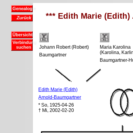
Genealogie
*** Edith Marie (Edith
Zurück
Übersicht
Verbindung
Johann Robert (Robert)
Maria Karolina
suchen
(Karolina, Karli
Baumgartner
Baumgartner-Hu
Edith Marie (Edith)
Arnold-Baumgartner
* So, 1925-04-26
† Mi, 2002-02-20