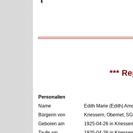
*** Re
Personalien
Name
Edith Marie (Edith) Ar
Bürgerin von
Kriessern, Oberriet, SG
Geboren am
1925-04-26 in Kriesser
Taufe am
1925-04-26 in Kriesser