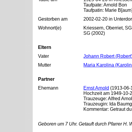
Taufpate: Arnold Bon
Taufpatin: Marie B[aum]
Gestorben am
2002-02-20 in Unterdorf
Wohnort(e)
Kriessern, Oberriet, SG
SG (2002)
Eltern
Vater
Johann Robert (Robert
Mutter
Maria Karolina (Karoli
Partner
Ehemann
Ernst Arnold
(1913-06-1
Hochzeit am 1949-10-20
Trauzeuge: Alfred Arno
Trauzeugin: Ida Baumg
Kommentar: Getraut durc
Geboren um 7 Uhr. Getauft durch Pfarrer H. W