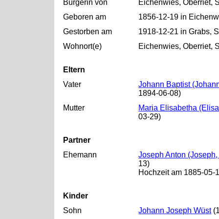
Bürgerin von
Eichenwies, Oberriet, 
Geboren am
1856-12-19 in Eichenwi
Gestorben am
1918-12-21 in Grabs, 
Wohnort(e)
Eichenwies, Oberriet, 
Eltern
Vater
Johann Baptist (Johann
1894-06-08)
Mutter
Maria Elisabetha (Elis
03-29)
Partner
Ehemann
Joseph Anton (Joseph, 
13)
Hochzeit am 1885-05-16
Kinder
Sohn
Johann Joseph Wüst
(1