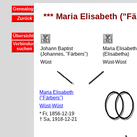
Genealogie
*** Maria Elisabeth ("F
Zurück
Übersicht
Verbindung
Johann Baptist
Maria Elisabet
suchen
(Johannes, "Färbers")
(Elisabetha)
Wüst
Wüst-Wüst
Maria Elisabeth
("Färbers")
Wüst-Wüst
* Fr, 1856-12-19
† Sa, 1918-12-21