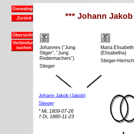
Genealogie
*** Johann Jakob 
Zurück
Übersicht
Verbindung
Johannes ("Jung
Maria Elisabeth
suchen
Stiger", "Jung
(Elisabetha)
Redermachers")
Stieger-Herrsc
Stieger
Johann Jakob (Jakob)
Stieger
* Mi, 1809-07-26
† Di, 1880-11-23