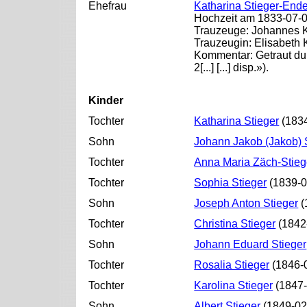
Ehefrau
Katharina Stieger-Ende
Hochzeit am 1833-07-08
Trauzeuge: Johannes 
Trauzeugin: Elisabeth 
Kommentar: Getraut dur
2[...] [...] disp.»).
Kinder
Tochter
Katharina Stieger
(1834
Sohn
Johann Jakob (Jakob) 
Tochter
Anna Maria Zäch-Stieg
Tochter
Sophia Stieger
(1839-0
Sohn
Joseph Anton Stieger
(
Tochter
Christina Stieger
(1842
Sohn
Johann Eduard Stieger
Tochter
Rosalia Stieger
(1846-0
Tochter
Karolina Stieger
(1847-
Sohn
Albert Stieger
(1849-02