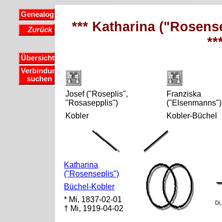
Genealogie
*** Katharina ("Rosens
Zurück
**
Übersicht
Verbindung
suchen
Josef ("Roseplis",
Franziska
"Rosasepplis")
("Elsenmanns")
Kobler
Kobler-Büchel
Katharina
("Rosenseplis")
Büchel-Kobler
* Mi, 1837-02-01
Di
† Mi, 1919-04-02