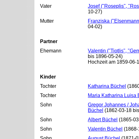
Vater
Josef ("Roseplis", "Ro
10-27)
Mutter
Franziska ("Elsenmann
04-02)
Partner
Ehemann
Valentin ("Tiotlis", "
bis 1896-05-24)
Hochzeit am 1859-06-1
Kinder
Tochter
Katharina Büchel
(1860
Tochter
Maria Katharina Luisa
Sohn
Gregor Johannes / Joh
Büchel
(1862-03-18 bi
Sohn
Albert Büchel
(1865-03
Sohn
Valentin Büchel
(1868-
Sohn
August Büchel
(1871-0