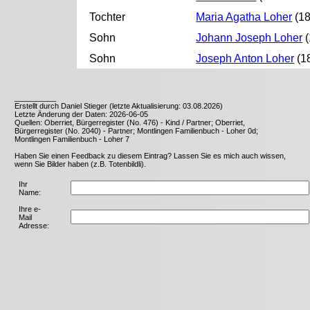
Tochter
Maria Agatha Loher
(18
Sohn
Johann Joseph Loher
(
Sohn
Joseph Anton Loher
(1
__________
Erstellt durch Daniel Stieger (letzte Aktualisierung: 03.08.2026)
Letzte Änderung der Daten: 2026-06-05
Quellen: Oberriet, Bürgerregister (No. 476) - Kind / Partner; Oberriet,
Bürgerregister (No. 2040) - Partner; Montlingen Familienbuch - Loher 0d;
Montlingen Familienbuch - Loher 7
Haben Sie einen Feedback zu diesem Eintrag? Lassen Sie es mich auch wissen,
wenn Sie Bilder haben (z.B. Totenbildli).
Ihr
Name:
Ihre e-
Mail
Adresse: