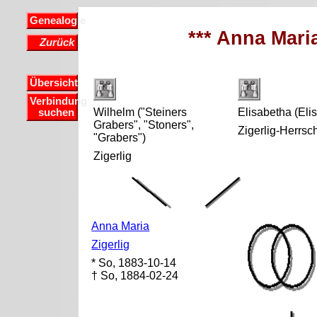
Genealogie
*** Anna Maria
Zurück
Übersicht
Verbindung
Wilhelm ("Steiners
Elisabetha (Eli
suchen
Grabers", "Stoners",
Zigerlig-Herrsc
"Grabers")
Zigerlig
Anna Maria
Zigerlig
* So, 1883-10-14
† So, 1884-02-24