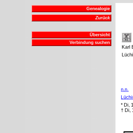
Genealogie
Zurück
Übersicht
Verbindung suchen
Karl 
Lüch
n.n.
Lüchi
* Di,
† Di,