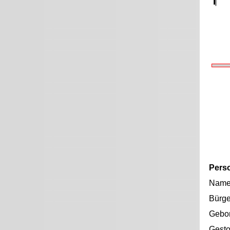
Pers
Nam
Bürge
Gebo
Gest