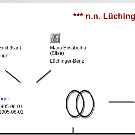
*** n.n. Lüching
Emil (Karl)
Maria Elisabetha
(Elise)
inger
Lüchinger-Benz
nger
 1905-08-01
 1905-08-01