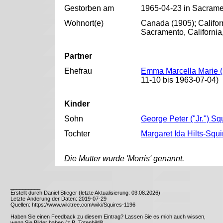
Gestorben am
1965-04-23 in Sacrame
Wohnort(e)
Canada (1905); Califor
Sacramento, California
Partner
Ehefrau
Emma Marcella Marie (M
11-10 bis 1963-07-04)
Kinder
Sohn
George Peter ("Jr.") Sq
Tochter
Margaret Ida Hilts-Squi
Die Mutter wurde 'Morris' genannt.
__________
Erstellt durch Daniel Stieger (letzte Aktualisierung: 03.08.2026)
Letzte Änderung der Daten: 2019-07-29
Quellen: https://www.wikitree.com/wiki/Squires-1196
Haben Sie einen Feedback zu diesem Eintrag? Lassen Sie es mich auch wissen,
wenn Sie Bilder haben (z.B. Totenbildli).