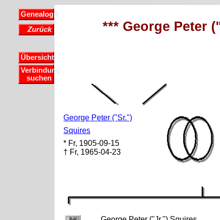
Genealogie
*** George Peter ("
Zurück
Übersicht
Verbindung
suchen
George Peter ("Sr.")
Squires
* Fr, 1905-09-15
† Fr, 1965-04-23
George Peter ("Jr.") Squires