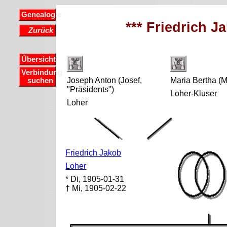
Genealogie
*** Friedrich J
Zurück
Übersicht
Verbindung
Joseph Anton (Josef,
Maria Bertha (M
suchen
"Präsidents")
Loher-Kluser
Loher
Friedrich Jakob
Loher
* Di, 1905-01-31
† Mi, 1905-02-22