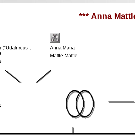
*** Anna Mattl
h ("Udalrircus",
Anna Maria
)
Mattle-Mattle
e
e
2