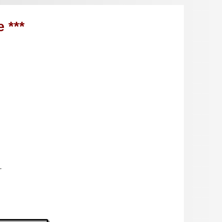
e ***