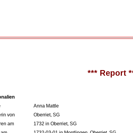
*** Report *
onalien
e
Anna Mattle
rin von
Oberriet, SG
ren am
1732 in Oberriet, SG
 am
1732-03-01 in Montlingen, Oberriet, SG