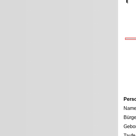
Pers
Nam
Bürge
Gebo
Taufe