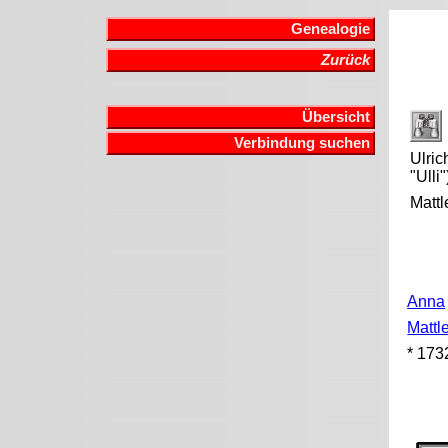
Genealogie
Zurück
Übersicht
Verbindung suchen
Ulric
"Ulli"
Mattl
Anna
Mattl
* 173