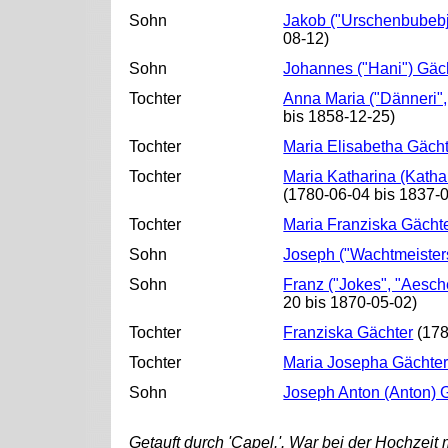
Sohn
Jakob ("Urschenbubebjo
08-12)
Sohn
Johannes ("Hani") Gäc
Tochter
Anna Maria ("Dänneri",
bis 1858-12-25)
Tochter
Maria Elisabetha Gäch
Tochter
Maria Katharina (Katha
(1780-06-04 bis 1837-
Tochter
Maria Franziska Gächt
Sohn
Joseph ("Wachtmeister
Sohn
Franz ("Jokes", "Aesc
20 bis 1870-05-02)
Tochter
Franziska Gächter
(178
Tochter
Maria Josepha Gächte
Sohn
Joseph Anton (Anton) 
Getauft durch 'Capel.'. War bei der Hochzeit 