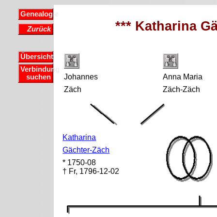
Genealogie
*** Katharina Gä
Zurück
Übersicht
Verbindung
Johannes
Anna Maria
suchen
Zäch
Zäch-Zäch
Katharina
Gächter-Zäch
* 1750-08
† Fr, 1796-12-02