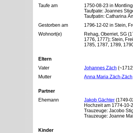
Taufe am
1750-08-23 in Montling
Taufpate: Joannes Stig
Taufpatin: Catharina 
Gestorben am
1796-12-02 in Stein, F
Wohnort(e)
Rehag, Oberriet, SG (1
1776, 1777); Stein, Fr
1785, 1787, 1789, 1790
Eltern
Vater
Johannes Zäch
(~1712
Mutter
Anna Maria Zäch-Zäch
Partner
Ehemann
Jakob Gächter
(1749-02
Hochzeit am 1774-10-29
Trauzeuge: Jacobo Sti
Trauzeuge: Joanne Mat
Kinder