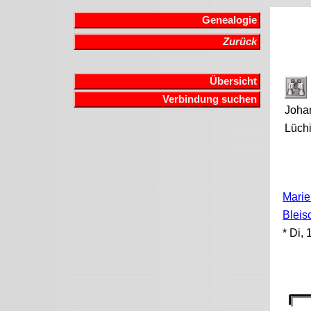
Genealogie
Zurück
Übersicht
Verbindung suchen
Joha
Lüch
Marie
Bleis
* Di,