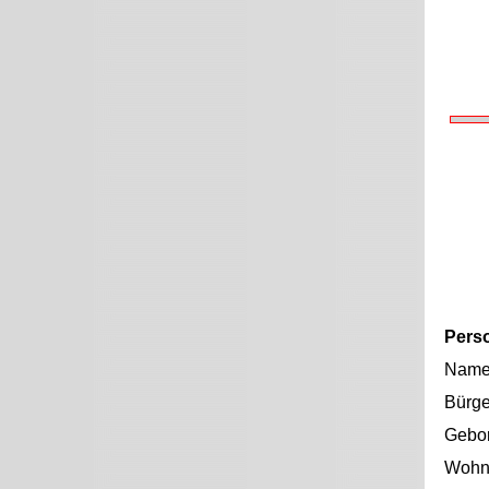
Pers
Nam
Bürge
Gebo
Wohno