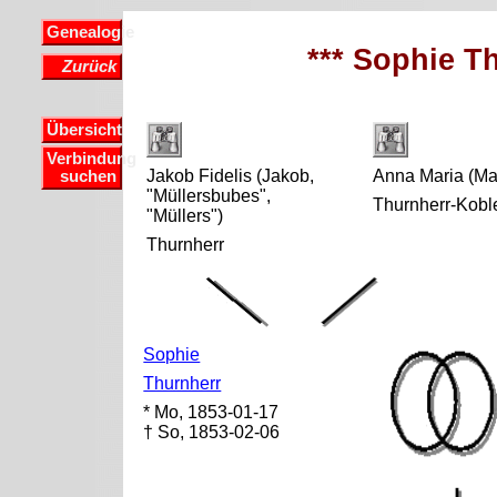
Genealogie
*** Sophie Th
Zurück
Übersicht
Verbindung
Jakob Fidelis (Jakob,
Anna Maria (Ma
suchen
"Müllersbubes",
Thurnherr-Kobl
"Müllers")
Thurnherr
Sophie
Thurnherr
* Mo, 1853-01-17
† So, 1853-02-06