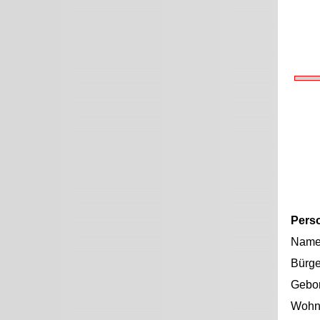
Pers
Nam
Bürge
Gebo
Wohno