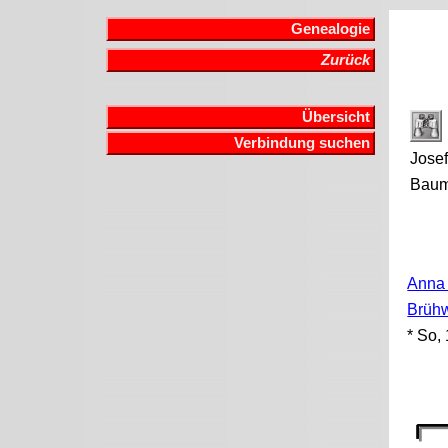
Genealogie
Zurück
Übersicht
Verbindung suchen
Jose
Baum
Anna 
Brühw
* So,