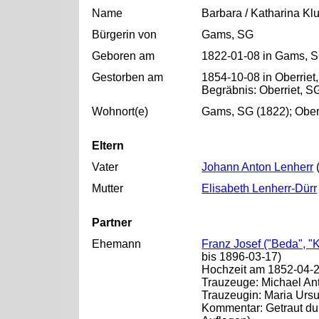
Name
Barbara / Katharina Kl
Bürgerin von
Gams, SG
Geboren am
1822-01-08 in Gams, 
Gestorben am
1854-10-08 in Oberriet
Begräbnis: Oberriet, S
Wohnort(e)
Gams, SG (1822); Oberr
Eltern
Vater
Johann Anton Lenherr
(
Mutter
Elisabeth Lenherr-Dürr
Partner
Ehemann
Franz Josef ("Beda", "K
bis 1896-03-17)
Hochzeit am 1852-04-
Trauzeuge: Michael A
Trauzeugin: Maria Ursu
Kommentar: Getraut dur