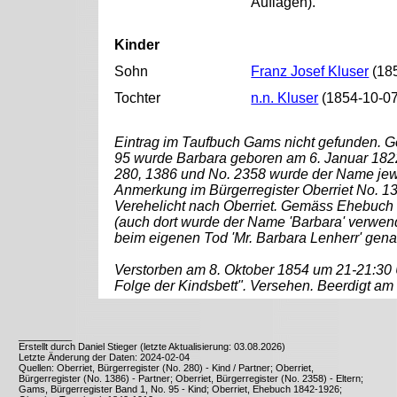
Auflagen).
Kinder
Sohn
Franz Josef Kluser
(185
Tochter
n.n. Kluser
(1854-10-07
Eintrag im Taufbuch Gams nicht gefunden. 
95 wurde Barbara geboren am 6. Januar 1822
280, 1386 und No. 2358 wurde der Name jewe
Anmerkung im Bürgerregister Oberriet No. 13
Verehelicht nach Oberriet. Gemäss Ehebuch 
(auch dort wurde der Name 'Barbara' verwen
beim eigenen Tod 'Mr. Barbara Lenherr' gena
Verstorben am 8. Oktober 1854 um 21-21:30 Uh
Folge der Kindsbett". Versehen. Beerdigt am 
__________
Erstellt durch Daniel Stieger (letzte Aktualisierung: 03.08.2026)
Letzte Änderung der Daten: 2024-02-04
Quellen: Oberriet, Bürgerregister (No. 280) - Kind / Partner; Oberriet,
Bürgerregister (No. 1386) - Partner; Oberriet, Bürgerregister (No. 2358) - Eltern;
Gams, Bürgerregister Band 1, No. 95 - Kind; Oberriet, Ehebuch 1842-1926;